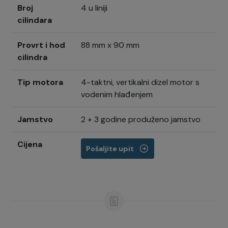
Broj
4 u liniji
cilindara
Provrt i hod
88 mm x 90 mm
cilindra
Tip motora
4-taktni, vertikalni dizel motor s
vodenim hlađenjem
Jamstvo
2 + 3 godine produženo jamstvo
Cijena
Pošaljite upit