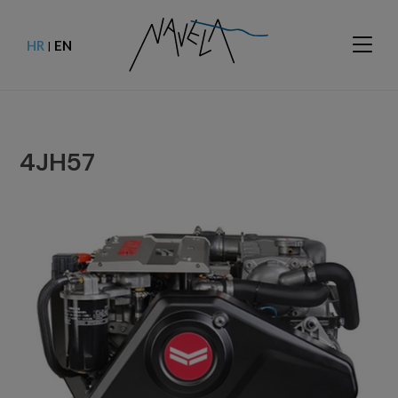
HR
EN
|
4JH57