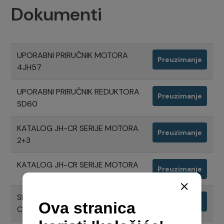
Dokumenti
UPORABNI PRIRUČNIK MOTORA
Preuzimanje
4JH57
UPORABNI PRIRUČNIK REDUKTORA
Preuzimanje
SD60
KATALOG JH-CR SERIJE MOTORA
Preuzimanje
2+3
KATALOG JH-CR SERIJE MOTORA
Preuzimanje
SPECIFIKACIJE MOTORA 4JH57
Preuzimanje
CR