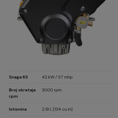
Snaga KS
42 kW / 57 mhp
Broj okretaja
3000 rpm
rpm
Istisnina
2.19 L [134 cu in]