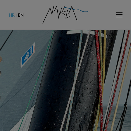
HR
EN
|