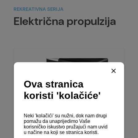
REKREATIVNA SERIJA
Električna propulzija