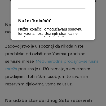
dodatan osjećaj sigurnosti i ugodnosti na
brodu
Naša usluga dostupna je gdje god se
nalazili ili plovili
Zadovoljstvo je u spoznaji da nikada niste
predaleko od ovlaštene Yanmar prodajno-
servisne mreže:
Međunarodna prodajno-servisna
mreža
prisutna je u 130 zemalja, s educiranim
prodajnim i tehničkim osobljem te izvornim
rezervnim djelovima, vama na usluzi.
Narudžba standardnog Seta rezervnih