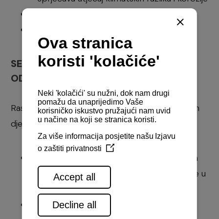
pruža deklariranu zaštitu
jamči dugi vijek upotrebe
SET REZERVNIH DJELOVA ZA
ODRŽAVANJE
Raspolažite uvijek standardnim setom rezervnih
djelova na brodu:
smanjena mogućnost greške s kodovima
rezervnih dijelova, sve što treba nalazi se u
jednom setu
ušteda vremena i novca