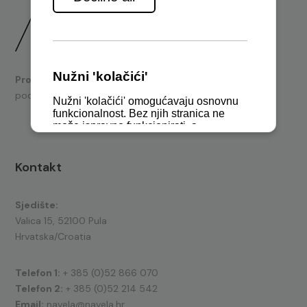
Prodaja
brodskih motora i nautičke opreme te tehnička
podrška.
Kontakt
Sjedište:
Valica 15, 52100 Pula
Hrvatska/Croatia
Telefon 1:
+ 385 (0)52 866 070
Telefon 2:
+ 385 (0)52 214 542
Email:
navela@navela.hr