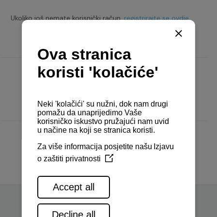
Ukoliko još nemate korisnički račun,
registrirajte se ovdje.