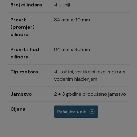
Broj cilindara
4 u liniji
Provrt
84 mm x 90 mm
(promjer)
cilindra
Provrt i hod
84 mm x 90 mm
cilindra
Tip motora
4-taktni, vertikalni dizel motor s
vodenim hlađenjem
Jamstvo
2 + 3 godine produženo jamstvo
Cijena
Pošaljite upit