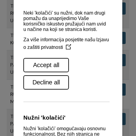
TEHNIČKI NACRTI KOMANDNE
Preuzimanje
RUČICE ZA JEDNOSTRUKU
UGRADNJU
TEHNIČKI NACRTI PANELA
Preuzimanje
KONTROLNOG SUSTAVA
TEHNIČKI NACRTI START STOP
Preuzimanje
PANELA KONTROLNOG SUSTAVA
UPRAVLJANJA
TEHNIČKI NACRTI KOMANDNE
Preuzimanje
RUČICE PRILIKOM UGRADNJE 2
MOTORA
TEHNIČKI NACRTI BACK UP
Preuzimanje
PANELA KONTROLNOG SUSTAVA
UPRAVLJANJA