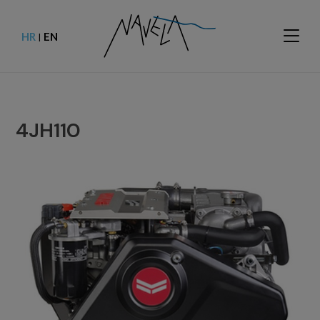
HR
EN
|
4JH110