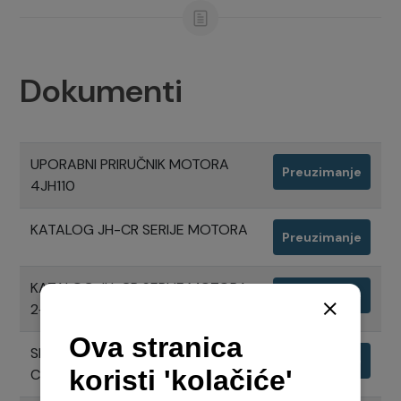
Dokumenti
UPORABNI PRIRUČNIK MOTORA
Preuzimanje
4JH110
KATALOG JH-CR SERIJE MOTORA
Preuzimanje
KATALOG JH-CR SERIJE MOTORA
Preuzimanje
2+3
SPECIFIKACIJE MOTORA 4JH110
Preuzimanje
CR