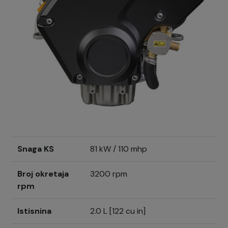
Snaga KS
81 kW / 110 mhp
Broj okretaja
3200 rpm
rpm
Istisnina
2.0 L [122 cu in]