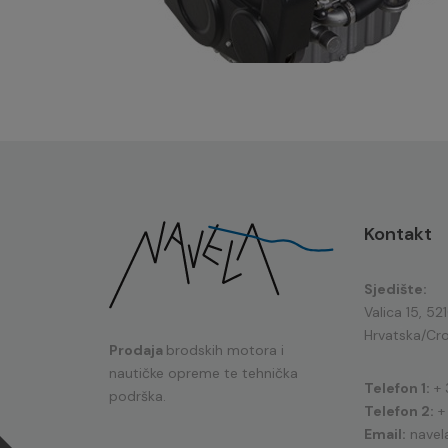
Kontakt
Sjedište:
Valica 15, 52
Hrvatska/Cro
Prodaja
brodskih motora i
nautičke opreme te tehnička
Telefon 1:
+ 
podrška.
Telefon 2:
+
Email:
navel