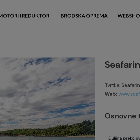
MOTORI I REDUKTORI
BRODSKA OPREMA
WEBSHO
Seafari
Tvrtka: Seafari
Web:
www.seaf
Osnovne t
Duljina preko s