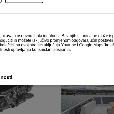
a serije 4LV s 195 konjskih
Seafaring 44 Flybridge nado
elegantni dizajn plovila s fu
trup i upravljačka kabina ko
plovidbe. Navedenome pridono
u (PDF format)
prozračna i prostrana radi ve