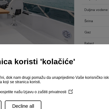
Duljina vodene l
Širina
Gaz
Balast
Više o plovilu