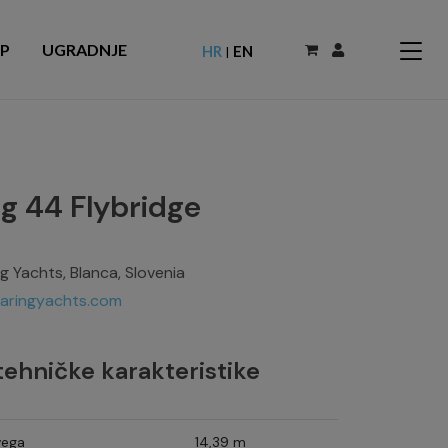
P
UGRADNJE
HR
EN
|
ng 44 Flybridge
ng Yachts, Blanca, Slovenia
aringyachts.com
ehničke karakteristike
vega
14,39 m