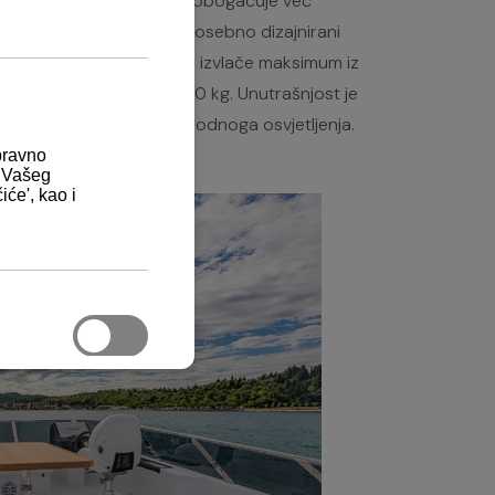
gradnja je Coupea 44 te obogaćuje već
nkcionalnim flybridgeom. Posebno dizajnirani
ja pruža pogled kroz 360° izvlače maksimum iz
si i lagani trup od 7500 kg. Unutrašnjost je
likog broja prozora i prirodnoga osvjetljenja.