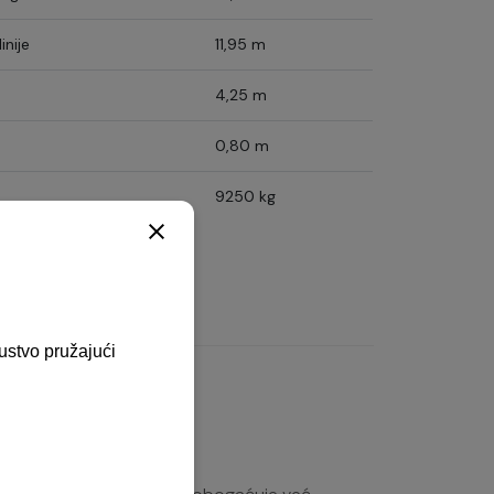
inije
11,95 m
4,25 m
0,80 m
9250 kg