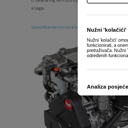
U Seafaring 44 Flybridge ugrađeno je dva motor
snaga.
Specifikacije motora možete preuzeti u prilog