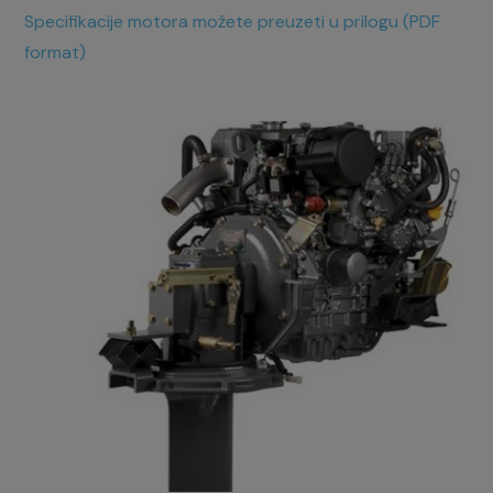
Specifikacije motora možete preuzeti u prilogu (PDF
format)