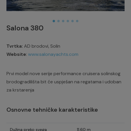
Salona 380
Tvrtka:
AD brodovi, Solin
Website
:
www.salonayachts.com
Prvi model nove serije performance cruisera solinskog
brodogradilišta bit će uspješan na regatama i udoban
za krstarenja
Osnovne tehničke karakteristike
Dužina preko svega
11,60 m