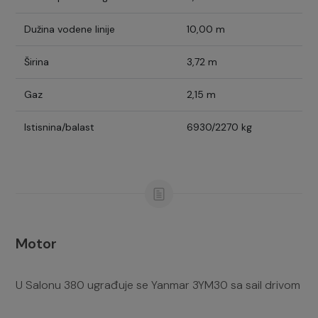
Dužina vodene linije
10,00 m
Širina
3,72 m
Gaz
2,15 m
Istisnina/balast
6930/2270 kg
Motor
U Salonu 380 ugrađuje se Yanmar 3YM30 sa sail drivom