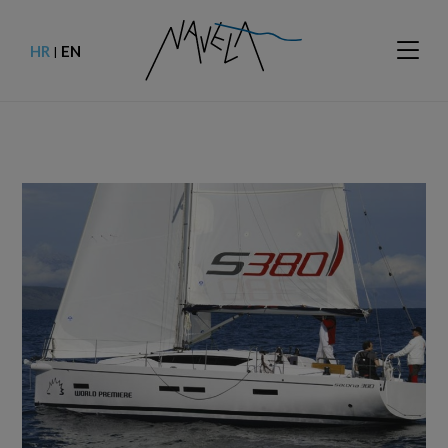
HR
EN
|