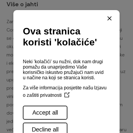
Više o jahti
Zanimljiv projekt potpisuje talijanski dizajner Maurizio
Cossutti. Cossutti je itekako poznat po projektima koji
se diče rezultatima u ORC natjecanjima, jedrilice su mu
oku ugodne i modernog dizajna. Ona je potpuno novi
model koji nasljeđuje vrlo uspješnu Salonu 38. Sportske
i elegantne linije trupa dolaze do izražaja u ORC i IRC
premjerima. Građena je metodom vakumske infuzije i uz
uporabu inoxne rešetke koja nosi kobilicu i na koju se
prenose opterećenja s jarbola. Upotrebljavan je
vinilester s kompozitnim ojačanjima. Mnogo pažnje
posvećeno je projektiranju kokpita u kojem ima sasvim
dovoljno mjesta i za brojniju posadu nego što je ovoj
jedrilici potrebna i čija se krmena stranica, kako je to
već uobičajeno, otvara i pretvara u platformu. Kormilaru