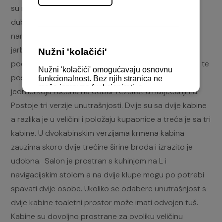
su na raspolaganju dva kormilarska kola koja okreću
duboki i precizan list kormila a za kontrolu jedara
namjenjena su tri para vinčeva. Dodamo li tomu 8/10
jarbol sa klizačem škote glavnog jedra ugrađenog u
podnicu kokpita i (opcijske) tondine koji ga učvršćuju te
posebno dizajniranu kolombu jasno je da je riječ o
jedrilici koja računa na dobar rezultat u natjecanjima.
Postoje tri verzije unutrašnjosti. Dvije su sa dvije kabine
a razlika je u veličini i položaju kupaonice a treća je sa tri
kabine. U dvokabinskim verzijama krmena kabina
zauzima skoro dvije trećine širine broda i izrazito je
udobna. Salon je prostran s kuhinjom na L i
navigacijskim stolom a na dvije klupe mogu po potrebi
spavati dvije osobe. Ukoliko se odabere unutrašnjost s
dvije kabine toaletni prostor može imati odvojen tuš.
Kabine su dovoljno prostrane za ovoliku veličinu