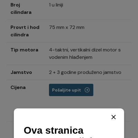
Broj
1 u liniji
cilindara
Provrt i hod
75 mm x 72 mm
cilindra
Tip motora
4-taktni, vertikalni dizel motor s
vodenim hlađenjem
Jamstvo
2 + 3 godine produženo jamstvo
Cijena
Pošaljite upit