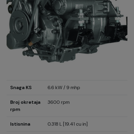
Snaga KS
6.6 kW / 9 mhp
Broj okretaja
3600 rpm
rpm
Istisnina
0.318 L [19.41 cu in]