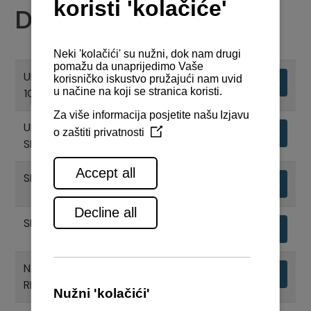
Dokumenti
UPORABNI PRIRUČNIK MOTORA
Preuzimanje
1GM10
UPORABNI PRIRUČNIK REDUKTORA
Preuzimanje
SD25
SPECIFIKACIJE MOTORA 1GM10
Preuzimanje
SPECIFIKACIJE REDUKTORA SD25
Preuzimanje
NACRTI MOTORA 1GM10 S KM2P1
Preuzimanje
REDUKTOROM