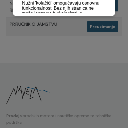
NACRTI MOTORA 1GM10 S SD25
Preuzimanje
REDUKTOROM
PRIRUČNIK O JAMSTVU
Preuzimanje
Prodaja
brodskih motora i nautičke opreme te tehnička
podrška.