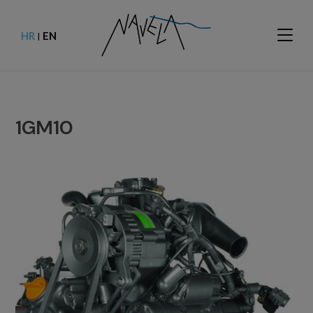
HR
EN
|
1GM10