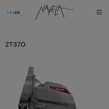
HR
EN
|
ZT370