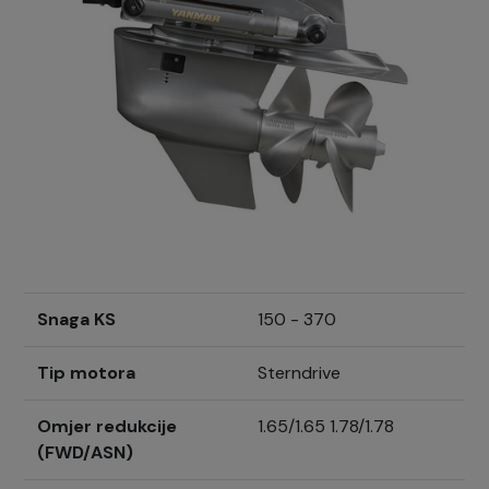
Snaga KS
150 - 370
Tip motora
Sterndrive
Omjer redukcije
1.65/1.65 1.78/1.78
(FWD/ASN)