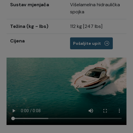
Sustav mjenjača
Višelamelna hidraulička
spojka
Težina (kg - lbs)
112 kg [247 lbs]
Cijena
Pošaljite upit