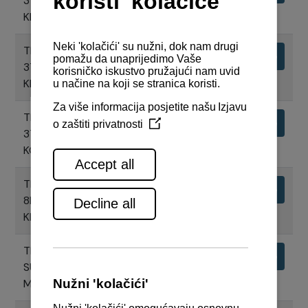
370Z SA Z-NOGOM ZT370, ISPUH
KROZ Z-NOGU
TEHNIČKI NACRTI MOTORA 8LV-
Preuzimanje
370 SA Z-NOGOM ZT370, ISPUH
KROZ Z-NOGU UZ CW BYPASS
TEHNIČKI NACRTI MOTORA 8LV-
Preuzimanje
370Z ZT370 SA JC10
KONTROLNIM SUSTAVOM
TEHNIČKI NACRTI MOTORA
Preuzimanje
8LV370 S V-DRIVE REDUKTOROM
KMH52V
TEHNIČKI NACRTI KONTRLNOG
Preuzimanje
SUSTAVA - KOMANDNA RUČICA ,1
MOTOR, Z-NOGA