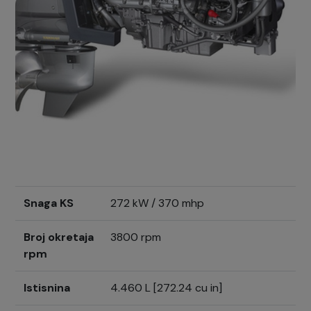
Snaga KS
272 kW / 370 mhp
Broj okretaja
3800 rpm
rpm
Istisnina
4.460 L [272.24 cu in]