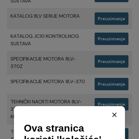
SUSTAVA
KATALOG 8LV SERIJE MOTORA
Preuzimanje
KATALOG JC10 KONTROLNOG
Preuzimanje
SUSTAVA
SPECIFIKACIJE MOTORA 8LV-
Preuzimanje
370Z
SPECIFIKACIJE MOTORA 8LV-370
Preuzimanje
TEHNIČKI NACRTI MOTORA 8LV-
Preuzimanje
370Z SA Z NOGOM ZT370, ISPUH
KROZ TRUP BRODA
TEHNIČKI NACRTI MOTORA 8LV-
Preuzimanje