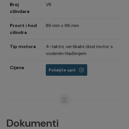
Broj
V8
cilindara
Provrt i hod
86 mm x 96 mm
cilindra
Tip motora
4-taktni, vertikalni dizel motor s
vodenim hlađenjem
Cijena
Pošaljite upit
Dokumenti