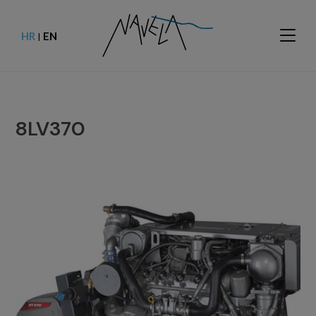
HR
EN
|
8LV370