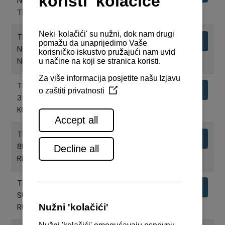
NOGOM ZT370, ISPUH KROZ
TRUP BRODA
TEHNIČKI NACRTI 8LV-350 SA Z-
Preuzimanje
NOGOM ZT370, ISPUH KROZ Z-
NOGU UZ CW BYPASS
TEHNIČKI NACRTI MOTORA 8LV-
Preuzimanje
350Z ZT370 SA JC10
KONTROLNIM SUSTAVOM
TEHNIČKI NACRTI MOTORA
Preuzimanje
8LV350 SA KMH52V V-DRIVE
REDUKTOROM
TEHNIČKI NACRTI KONTROLNOG
Preuzimanje
SUSTAVA MOTORA- KOMANDNA
RUČICA 1 MOTOR