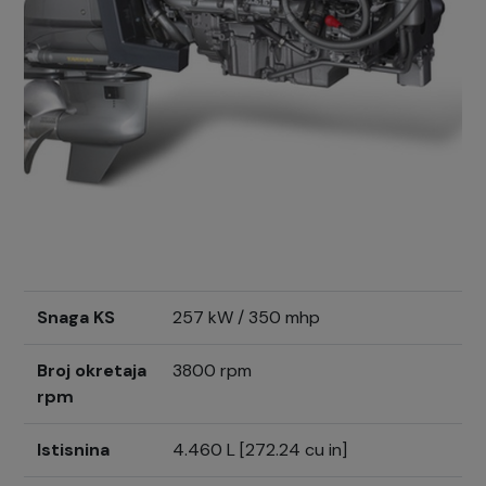
Snaga KS
257 kW / 350 mhp
Broj okretaja
3800 rpm
rpm
Istisnina
4.460 L [272.24 cu in]