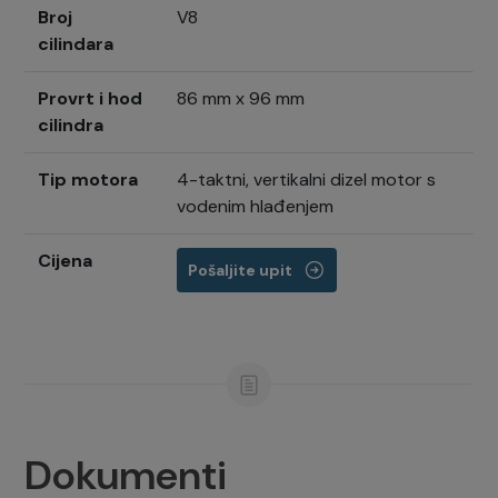
Broj
V8
cilindara
Provrt i hod
86 mm x 96 mm
cilindra
Tip motora
4-taktni, vertikalni dizel motor s
vodenim hlađenjem
Cijena
Pošaljite upit
Dokumenti