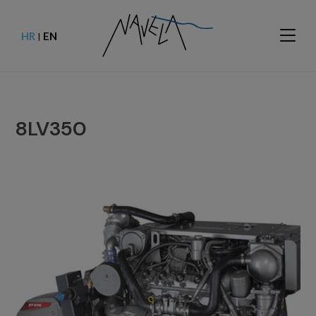
HR
EN
|
8LV350