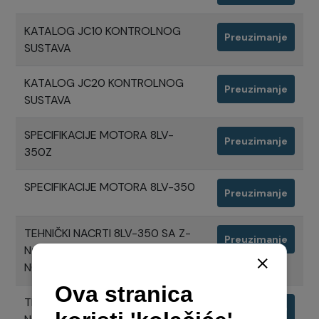
KATALOG JC10 KONTROLNOG
Preuzimanje
SUSTAVA
KATALOG JC20 KONTROLNOG
Preuzimanje
SUSTAVA
SPECIFIKACIJE MOTORA 8LV-
Preuzimanje
350Z
SPECIFIKACIJE MOTORA 8LV-350
Preuzimanje
TEHNIČKI NACRTI 8LV-350 SA Z-
Preuzimanje
NOGOM ZT370, ISPUH KROZ Z-
NOGU
TEHNIČKI NACRTI 8LV-350 SA Z-
Preuzimanje