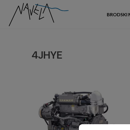
BRODSKI 
4JHYE