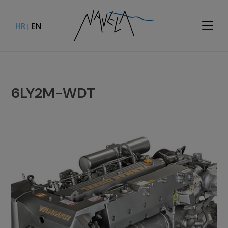
HR
EN
|
6LY2M-WDT