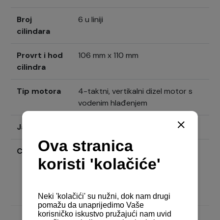
Broj
6 u liniji
cilindara
Provrt i hod
106 mm x 110 mm
cilindra
Tip motora
4-taktni, vertikalni dizel motor s
vodenim hlađenjem
Jamstvo
2 + 3 godine produženo jamstvo
Cijena
Pošaljite upit