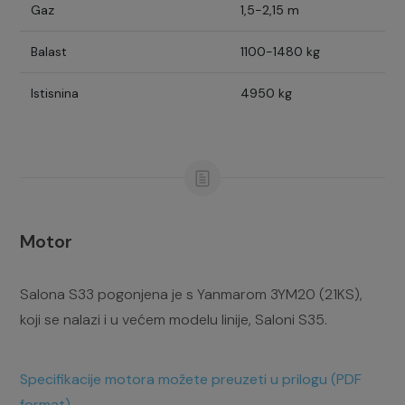
Gaz
1,5-2,15 m
Balast
1100-1480 kg
Istisnina
4950 kg
Motor
Salona S33 pogonjena je s Yanmarom 3YM20 (21KS),
koji se nalazi i u većem modelu linije, Saloni S35.
Specifikacije motora možete preuzeti u prilogu (PDF
format)