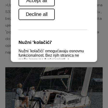
>Uz savjete prethodnih kupaca i profesionalaca, Salona
S33 je izgrađena kako bi mogla pobijediti svaku regatu ,
bez da ugrozi sigurnost moreplovaca. U dizajnu kokpita
ujedinjeni su funkcionalnost i ugodnost. Brodica
"podnosi" sve tipove posade, od obiteljskih putovanja
do profesionalnih regata radi izuzetno kvalitetne
opreme. Uz opciju duplog kormila S33 predstavlja
najmanju performance brodicu na tržištu s 2 kormila.