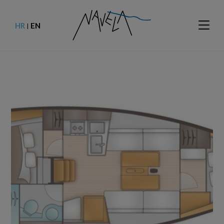
HR
EN
|