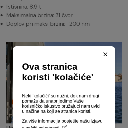
Istisnina: 8,9 t
Maksimalna brzina: 31 čvor
Doplov pri maks. brzini: 200 nm
Ugrađeni motor