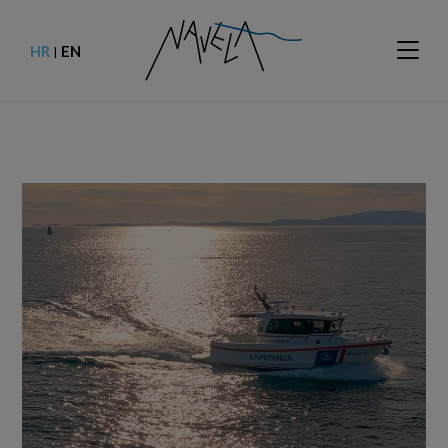
HR
EN
|