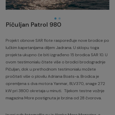
Pičuljan Patrol 980
Projekt obnove SAR flote raspoređuje nove brodice po
lučkim kapetanijama diljem Jadrana. U sklopu toga
projekta ukupno će biti izgrađeno 15 brodica SAR 10. U
ovom testimonialu čitate više o brodici brodogradnje
Pičuljan, dok u prethodnom testimonialu možete
pročitati više o plovilu Adriana Boats-a. Brodica je
opremljena s dva motora Yanmar, 8LV370, snage 272
kW pri 3800 okretaja u minuti. Tijekom testne vožnje
magazina More postignuta je brzina od 28 čvorova.
Izvori svih fotografija su iz članka More Magazina, a