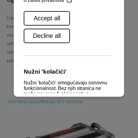
U plovilo je ugrađeno dva motora 8LV370 od 370
konjskih snaga. 8LV je kompaktan, ali snažan motor,
stvoren za maksimalnu učinkovitost i svestranost. Uz
vrhunski dizajn, 8LV pruža visoki okretni moment za
vrhunsko ubrzanje i iznimnu kontrolu. Preuzmite
tehničku specifikaciju motora niže.
Tehnička specifikacija 8LV motora