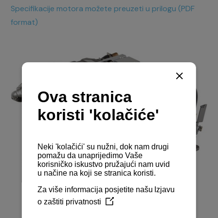
Specifikacije motora možete preuzeti u prilogu (PDF
format)