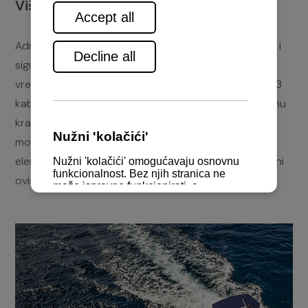
Više o plovilu
Adriana 44 plovilo je
lobster
tipa čije su performanse i
sigurnost došli do izražaja prilikom testiranja za
vremenskih nepogoda. Unutrašnjost je opremljena s 3
kabine, prostorom za boravak i kuhinjom dok vanjštinu
krase široki kokpit i
sun deck
na pramcu. Jačina
motora, veličina tankova za vodu i gorivo te boja
elemenata od stakloplastike su promjenjivi i opcionalni
ovisno o zahtjevu.