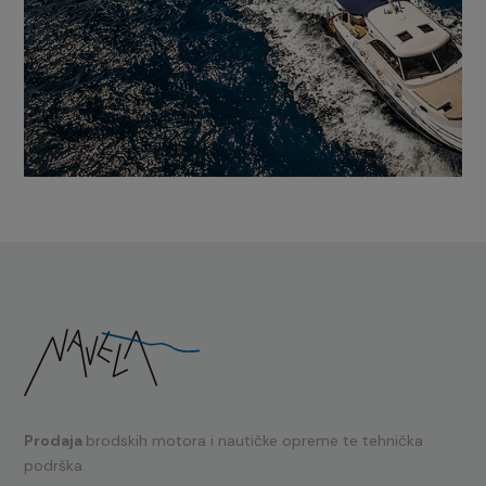
Prodaja
brodskih motora i nautičke opreme te tehnička
podrška.