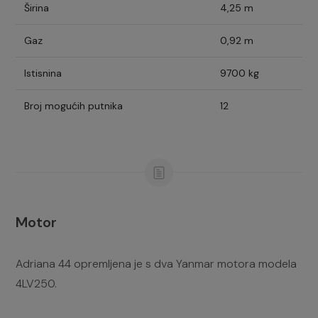
Širina
4,25 m
Gaz
0,92 m
Istisnina
9700 kg
Broj mogućih putnika
12
Motor
Adriana 44 opremljena je s dva Yanmar motora modela
4LV250.