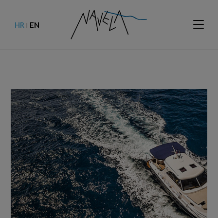
HR
EN
|