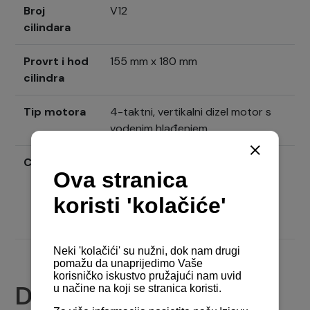
Broj
V12
cilindara
Provrt i hod
155 mm x 180 mm
cilindra
Tip motora
4-taktni, vertikalni dizel motor s
vodenim hlađenjem
Cijena
Pošaljite upit
Dokumenti