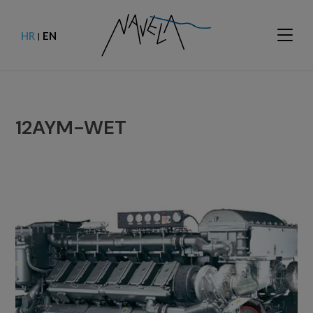
HR
EN
|
12AYM-WET