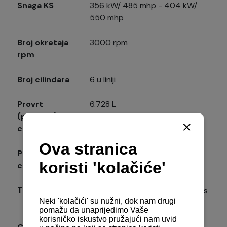
Snaga KS
356 kW/ 485 mhp - 404 kW/
550 mhp
Broj okretaja
3000 rpm
rpm
Broj cilindara
6 u liniji
Provrt
6.728 L
(promjer)
cilindra
Provrt i hod
104 mm x 132 mm
cilindra
Tip motora
4-taktni, vertikalni dizel motor s
vodenim hlađenjem