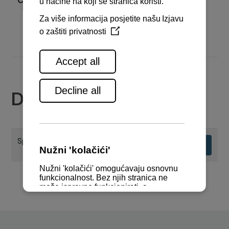
Cijena
Pošaljite upit
Dokumenti
Specifikacije motora
Preuzimanje