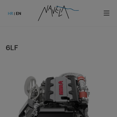
HR
EN
|
6LF