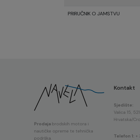
PRIRUČNIK O JAMSTVU
Kontakt
Sjedište:
Valica 15, 52
Hrvatska/Cro
Prodaja
brodskih motora i
nautičke opreme te tehnička
Telefon 1:
+ 
podrška.