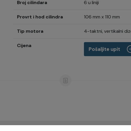
Broj cilindara
6 u liniji
Provrt i hod cilindra
106 mm x 110 mm
Tip motora
4-taktni, vertikalni d
Cijena
Pošaljite upit
 6LY400/440