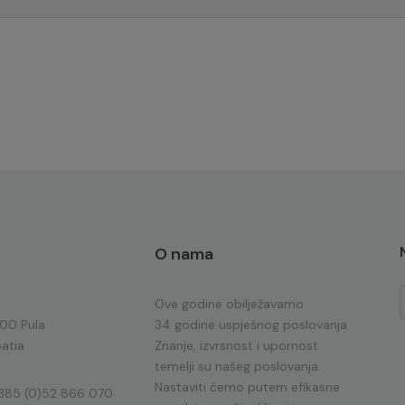
O nama
Ove godine obilježavamo
100 Pula
34 godine uspješnog poslovanja.
atia
Znanje, izvrsnost i upornost
temelji su našeg poslovanja.
Nastaviti ćemo putem efikasne
385 (0)52 866 070