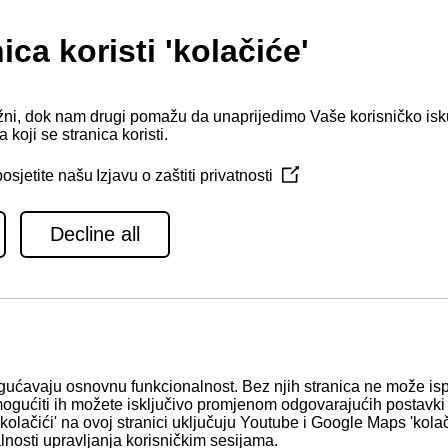
0
0/440
400/440 S KMH61V V-DRIVE GEARBOX
G SUSTAVA MOTORA- DRIVE ECU
G SUSTAVA MOTORA- HELM ECU
G SUSTAVA MOTORA- BACKUP PANEL