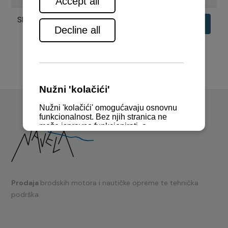
SPECIFIKACIJE MOTORA 6CHL
Preuzimanje
Prodaja
brodskih motora i nautičke opreme te tehnička
podrška.