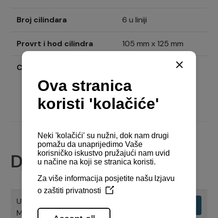
Broj cilindara
6 u liniji
Provrt i hod cilindra
105 mm x 125 mm
Cijena
Pošaljite upit
Dokumenti
UPORABNI PRIRUČNIK CHS SERIJE
Preuzimanje
MOTORA