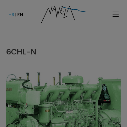
HR
EN
|
6CHL-N