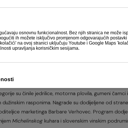
vovala izboru za
Valovo plovilo leta
u šarmantnom resto
u blizini Ljubljane. Val navtika je vodeći slovenski nauti
orta, stacioniran u Ljubljani. Valov tim je proveo 2018.
rodogradnje kako bi njihove prednosti približio vjernim
gorije su činile jedrilice, motorna plovila, gumeni čamci i
im dužinskim rasponima. Nagrade su dodijeljene od stran
 voditeljice marketinga Barbare Verhovec. Program dodje
nijem
Michelinskog
kuhara i slovenskim vinskim podrumi