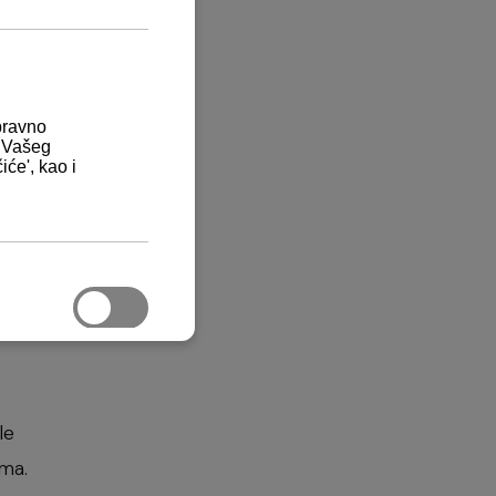
ranu
čki
e
le
ma.