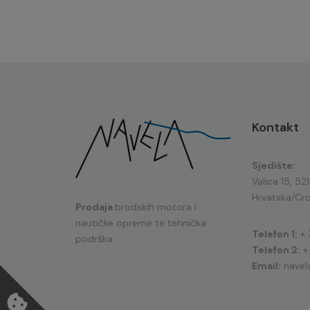
Kontakt
Sjedište:
Valica 15, 52
Hrvatska/Cro
Prodaja
brodskih motora i
nautičke opreme te tehnička
Telefon 1:
+ 
podrška.
Telefon 2:
+
Email:
navel