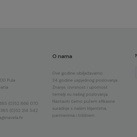
O nama
Ove godine obilježavamo
100 Pula
34 godine uspješnog poslovanja.
atia
Znanje, izvrsnost i upornost
temelji su našeg poslovanja.
Nastaviti ćemo putem efikasne
385 (0)52 866 070
suradnje s našim klijentima,
 385 (0)52 214 542
partnerima i tržištem.
a@navela.hr