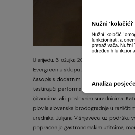
U srijedu, 6. ožujka 2019. Navela je prisust
Evergreen u sklopu golf kluba Diners CUBO, 
časopis s dodatnim temama automobila i sp
testirajući performanse domaće i strane b
čitaocima, ali i poslovnim suradnicima. Kate
plovila slovenske brodogradnje u različit
urednika, Julijana Višnjeveca, uz podršku
popraćen je gastronomskim užitcima, me