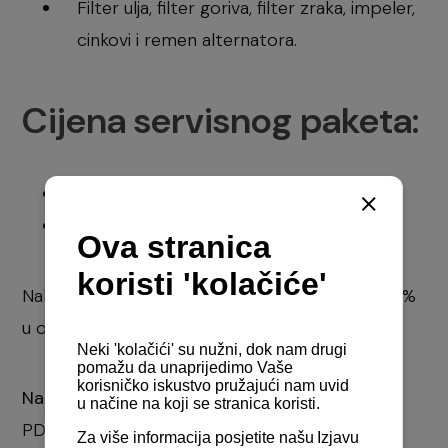
Filter ulja, filter goriva, filter zraka, impeler,
cinkovi i remen alternatora.
Cijena servisnog paketa:
6BY - 2.699,95 kuna
4BY - 2.861,89 kuna
Nabavkom ponuđenih paketa vaša je ušteda 15%
u odnosu na pojedinačne cijene.
Napomena:
Sve cijene su izražene u kunama sa
PDV-om.