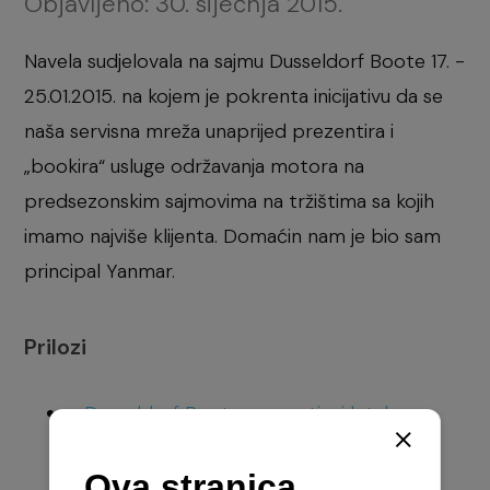
Objavljeno:
30. siječnja 2015.
Navela sudjelovala na sajmu Dusseldorf Boote 17. -
25.01.2015. na kojem je pokrenta inicijativu da se
naša servisna mreža unaprijed prezentira i
„bookira“ usluge održavanja motora na
predsezonskim sajmovima na tržištima sa kojih
imamo najviše klijenta. Domaćin nam je bio sam
principal Yanmar.
Prilozi
Dusseldorf Boote promotivni letak