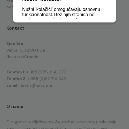
Prodaja
brodskih motora i nautičke opreme te tehnička
podrška.
Kontakt
Sjedište:
Valica 15, 52100 Pula
Hrvatska/Croatia
Telefon 1:
+ 385 (0)52 866 070
Telefon 2:
+ 385 (0)52 214 542
Email:
navela@navela.hr
O nama
Ove godine obilježavamo 34 godine uspješnog poslovanja.
Znanje, izvrsnost i upornost temelji su našeg poslovanja.