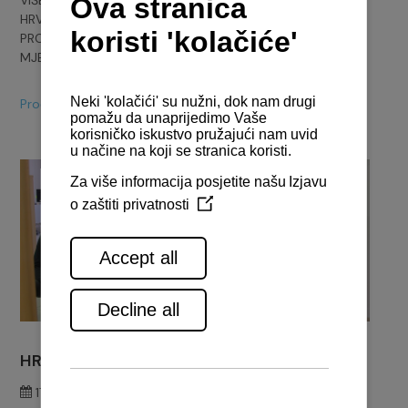
HRVATSKE BRODOGRADNJE. U OVOJ NOVOSTI
PROČITAJTE VIŠE O NAŠIM UGRADNJAMA PROTEKLIH
MJESECI.
Pročitajte više...
HRVATSKA BRODOGRADNJA
17. svibnja 2021.