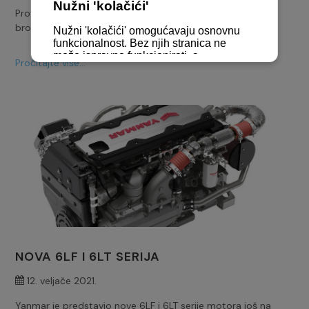
Protekle dane posjetili smo naše klijente iz hrvatske
brodogradnje u okolici Splita.
Pročitajte više...
NOVA 6LF I 6LT SERIJA
12. veljače 2021.
Yanmar je predstavio nove 6LF i 6LT serije motora još na