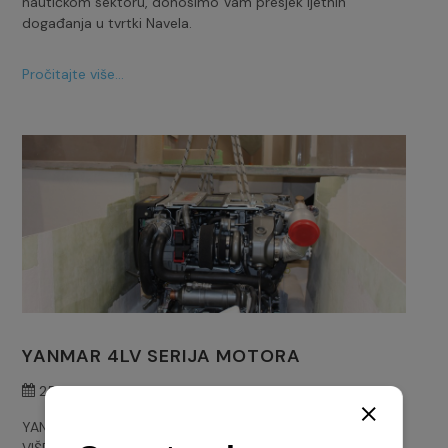
nautičkom sektoru, donosimo Vam presjek ljetnih
događanja u tvrtki Navela.
Pročitajte više...
YANMAR 4LV SERIJA MOTORA
25. svibnja 2021.
YANMAROVA 4LV SERIJA MOTORA IDEALNA JE ZA
VIŠENAMJENSKE BRODICE TE JE UGRAĐENA U NIZ PLOVILA