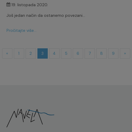
19. listopada 2020.
Još jedan način da ostanemo povezani...
Pročitajte više...
«
1
2
3
4
5
6
7
8
9
»