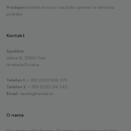
Prodaja
brodskih motora i nautičke opreme te tehnička
podrška.
Kontakt
Sjedište:
Valica 15, 52100 Pula
Hrvatska/Croatia
Telefon 1:
+ 385 (0)52 866 070
Telefon 2:
+ 385 (0)52 214 542
Email:
navela@navela.hr
O nama
Ove godine obilježavamo 34 godine uspješnog poslovanja.