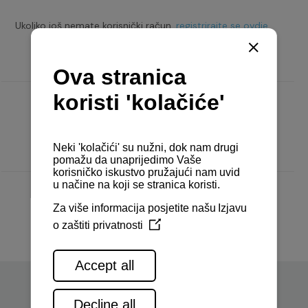
Ukoliko još nemate korisnički račun,
registrirajte se ovdje.