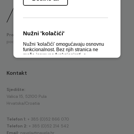
Prodaja
brodskih motora i nautičke opreme te tehnička
podrška.
Kontakt
Sjedište:
Valica 15, 52100 Pula
Hrvatska/Croatia
Telefon 1:
+ 385 (0)52 866 070
Telefon 2:
+ 385 (0)52 214 542
Email:
navela@navela.hr