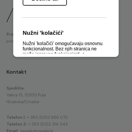
Prodaja
brodskih motora i nautičke opreme te tehnička
podrška.
Kontakt
Sjedište:
Valica 15, 52100 Pula
Hrvatska/Croatia
Telefon 1:
+ 385 (0)52 866 070
Telefon 2:
+ 385 (0)52 214 542
Email:
navela@navela.hr