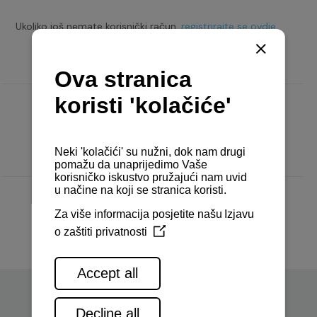
Ukoliko još nemate korisnički račun,
registrirajte se ovdje.