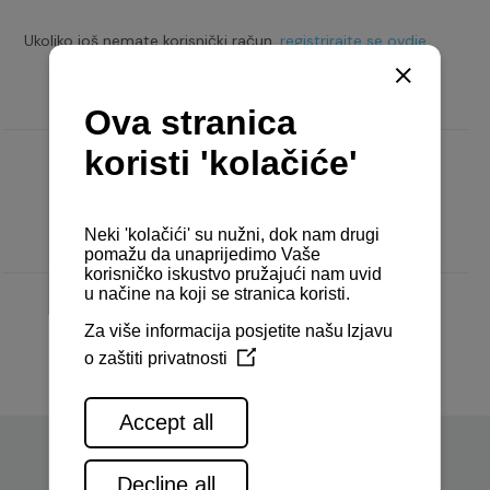
Ukoliko još nemate korisnički račun,
registrirajte se ovdje.