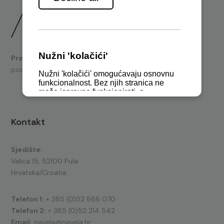
Prodaja
brodskih motora i nautičke opreme te tehnička
podrška.
Kontakt
Sjedište:
Valica 15, 52100 Pula
Hrvatska/Croatia
Telefon 1:
+ 385 (0)52 866 070
Telefon 2:
+ 385 (0)52 214 542
Email:
navela@navela.hr