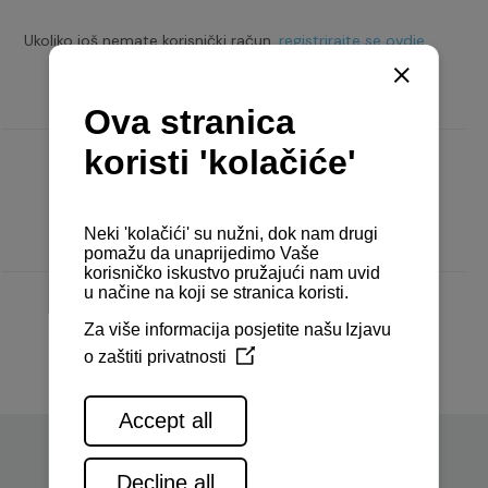
Ukoliko još nemate korisnički račun,
registrirajte se ovdje.