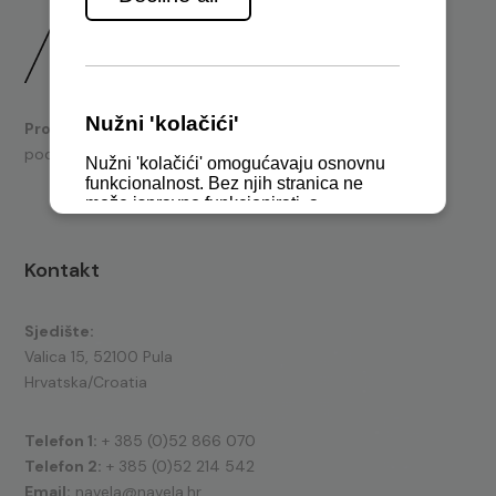
Prodaja
brodskih motora i nautičke opreme te tehnička
podrška.
Kontakt
Sjedište:
Valica 15, 52100 Pula
Hrvatska/Croatia
Telefon 1:
+ 385 (0)52 866 070
Telefon 2:
+ 385 (0)52 214 542
Email:
navela@navela.hr