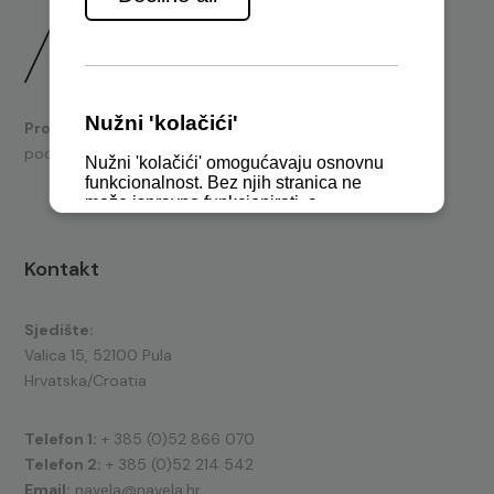
Prodaja
brodskih motora i nautičke opreme te tehnička
podrška.
Kontakt
Sjedište:
Valica 15, 52100 Pula
Hrvatska/Croatia
Telefon 1:
+ 385 (0)52 866 070
Telefon 2:
+ 385 (0)52 214 542
Email:
navela@navela.hr