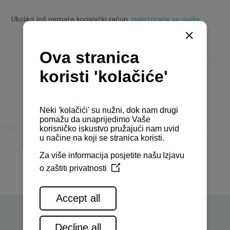
Ukoliko još nemate korisnički račun,
registrirajte se ovdje.