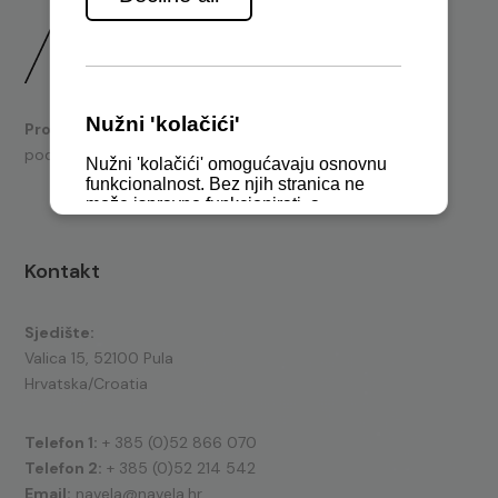
Prodaja
brodskih motora i nautičke opreme te tehnička
podrška.
Kontakt
Sjedište:
Valica 15, 52100 Pula
Hrvatska/Croatia
Telefon 1:
+ 385 (0)52 866 070
Telefon 2:
+ 385 (0)52 214 542
Email:
navela@navela.hr