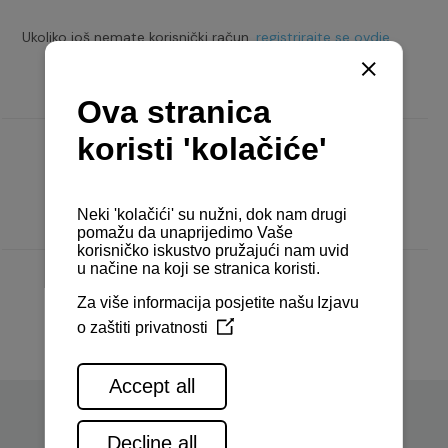
Ukoliko još nemate korisnički račun,
registrirajte se ovdje.