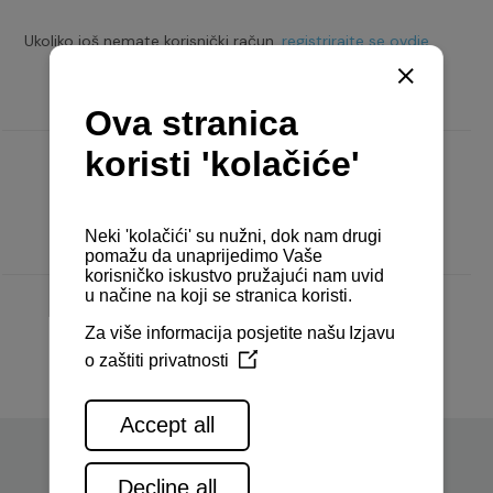
Ukoliko još nemate korisnički račun,
registrirajte se ovdje.