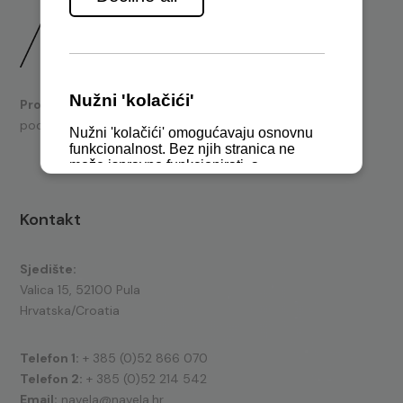
Prodaja
brodskih motora i nautičke opreme te tehnička
podrška.
Kontakt
Sjedište:
Valica 15, 52100 Pula
Hrvatska/Croatia
Telefon 1:
+ 385 (0)52 866 070
Telefon 2:
+ 385 (0)52 214 542
Email:
navela@navela.hr