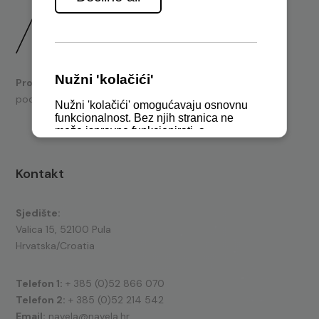
Prodaja
brodskih motora i nautičke opreme te tehnička
podrška.
Kontakt
Sjedište:
Valica 15, 52100 Pula
Hrvatska/Croatia
Telefon 1:
+ 385 (0)52 866 070
Telefon 2:
+ 385 (0)52 214 542
Email:
navela@navela.hr