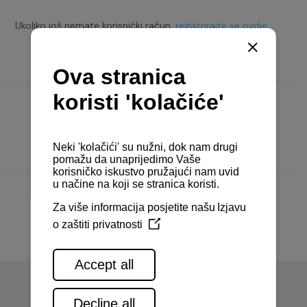
Ukoliko još nemate korisnički račun,
registrirajte se ovdje.