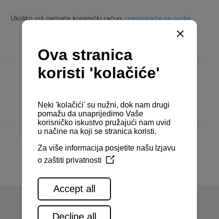
Ukoliko još nemate korisnički račun,
registrirajte se ovdje.