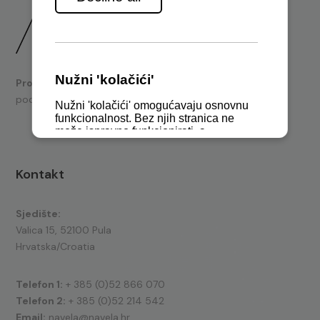
Prodaja
brodskih motora i nautičke opreme te tehnička
podrška.
Kontakt
Sjedište:
Valica 15, 52100 Pula
Hrvatska/Croatia
Telefon 1:
+ 385 (0)52 866 070
Telefon 2:
+ 385 (0)52 214 542
Email:
navela@navela.hr