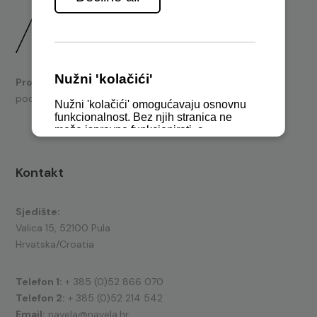
Prodaja
brodskih motora i nautičke opreme te tehnička
podrška.
Kontakt
Sjedište:
Valica 15, 52100 Pula
Hrvatska/Croatia
Telefon 1:
+ 385 (0)52 866 070
Telefon 2:
+ 385 (0)52 214 542
Email:
navela@navela.hr