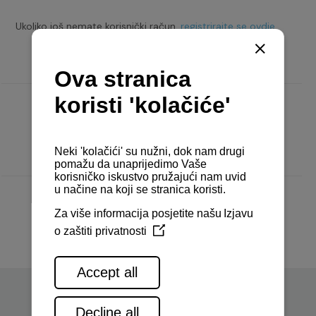
Ukoliko još nemate korisnički račun,
registrirajte se ovdje.