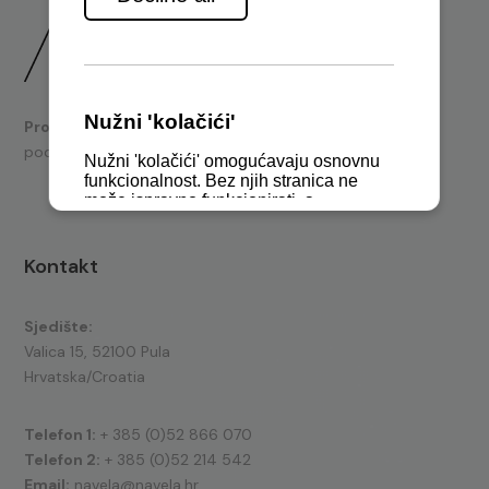
Prodaja
brodskih motora i nautičke opreme te tehnička
podrška.
Kontakt
Sjedište:
Valica 15, 52100 Pula
Hrvatska/Croatia
Telefon 1:
+ 385 (0)52 866 070
Telefon 2:
+ 385 (0)52 214 542
Email:
navela@navela.hr