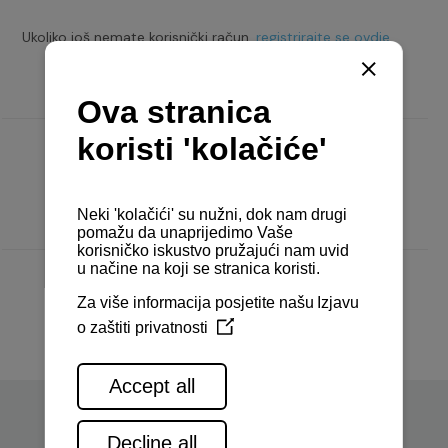
Ukoliko još nemate korisnički račun,
registrirajte se ovdje.