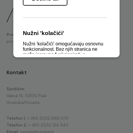
Prodaja
brodskih motora i nautičke opreme te tehnička
podrška.
Kontakt
Sjedište:
Valica 15, 52100 Pula
Hrvatska/Croatia
Telefon 1:
+ 385 (0)52 866 070
Telefon 2:
+ 385 (0)52 214 542
Email:
navela@navela.hr