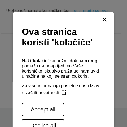
Ukoliko još nemate korisnički račun,
registrirajte se ovdje.