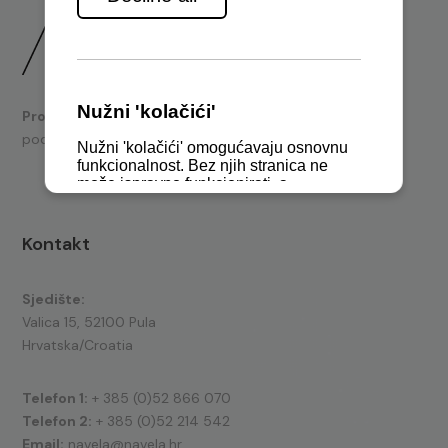
Prodaja
brodskih motora i nautičke opreme te tehnička
podrška.
Kontakt
Sjedište:
Valica 15, 52100 Pula
Hrvatska/Croatia
Telefon 1:
+ 385 (0)52 866 070
Telefon 2:
+ 385 (0)52 214 542
Email:
navela@navela.hr