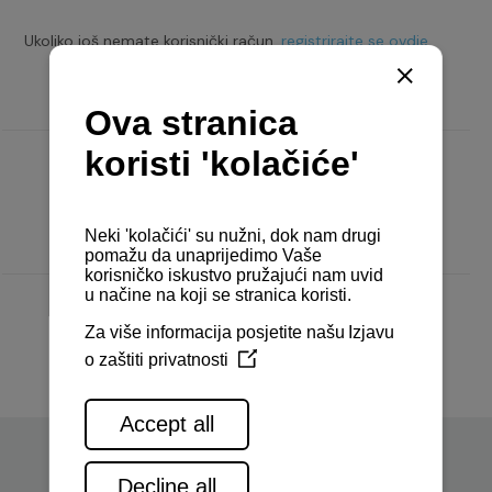
Ukoliko još nemate korisnički račun,
registrirajte se ovdje.